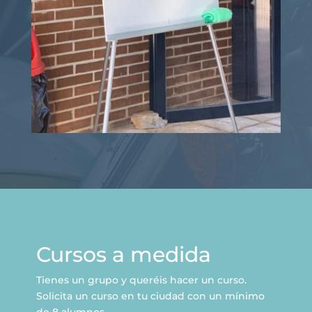
Cursos a medida
Tienes un grupo y
queréis
hacer un curso.
Solicita un curso en tu ciudad con un mínimo
de 8 alumnos.