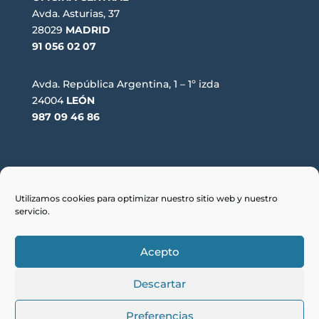
Avda. Asturias, 37
28029
MADRID
91 056 02 07
Avda. República Argentina, 1 – 1º izda
24004
LEÓN
987 09 46 86
Utilizamos cookies para optimizar nuestro sitio web y nuestro
servicio.
© 2023 En Moto. Todos los derechos reservados.
Acepto
Política de privacidad
·
Aviso Legal
·
Política de cookies
Descartar
Preferencias