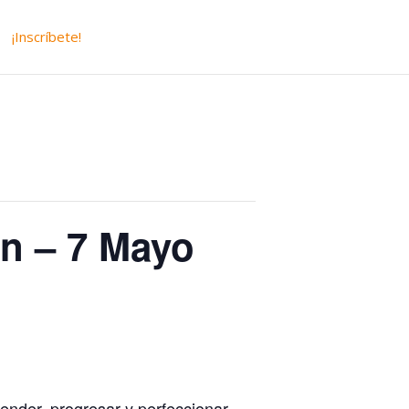
¡Inscríbete!
n – 7 Mayo
ender, progresar y perfeccionar