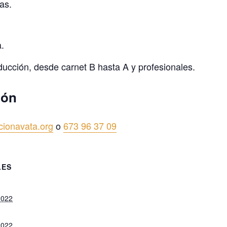
as.
.
ducción, desde carnet B hasta A y profesionales.
ión
cionavata.org
o
673 96 37 09
LES
2022
2022